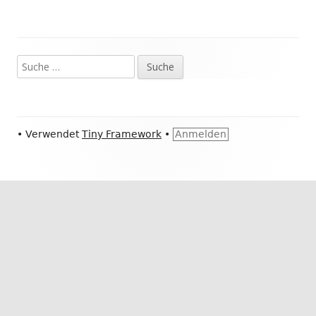
Suche
Haupt-
nach:
Seitenleiste
Footer
•
Verwendet
Tiny Framework
•
Anmelden
Inhalt