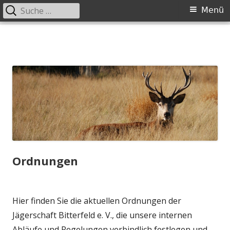
Suche
Primäres
Menü
nach:
Menü
Springe
zum
Inhalt
Ordnungen
Hier finden Sie die aktuellen Ordnungen der
Jägerschaft Bitterfeld e. V., die unsere internen
Abläufe und Regelungen verbindlich festlegen und