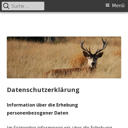
Suche
Primäres
Menü
nach:
Menü
Springe
zum
Inhalt
Datenschutzerklärung
Information über die Erhebung
personenbezogener Daten
Im Folgenden informieren wir über die Erhebung