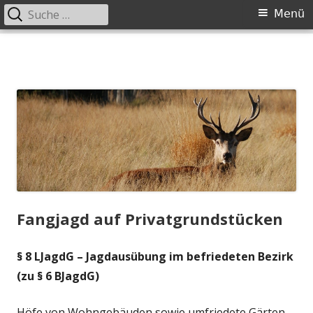
Suche
Primäres
Menü
nach:
Menü
Springe
zum
Inhalt
Fangjagd auf Privatgrundstücken
§ 8 LJagdG – Jagdausübung im befriedeten Bezirk
(zu § 6 BJagdG)
Höfe von Wohngebäuden sowie umfriedete Gärten